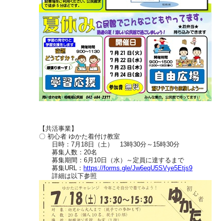
【共活事業】
〇 初心者 ゆかた着付け教室
日時：7月18日（土） 13時30分～15時30分
募集人数：20名
募集期間：6月10日（水）～定員に達するまで
募集URL：
https://forms.gle/Jw6eqU5SVye5Etjs9
詳細は以下参照