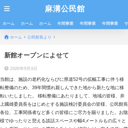
麻溝公民館
ホーム
ホーム
ホーム
年間事業
年間事業
年間事業
ホーム
公民館長より
新館オープンによせて
2020年9月3日
当館は、施設の老朽化ならびに県道52号の拡幅工事に伴う移
転整備のため、39年間慣れ親しんできた地から新たな地に移
転いたしました。 移転整備にあたりまして、地域の皆様、井
上國雄委員長をはじめとする施設検討委員会の皆様、公民館長
各位、工事関係者など多くの皆様にご尽力を賜りました。お陰
様でゆったりと憩える談話スペースや幅4メートルもの広々と