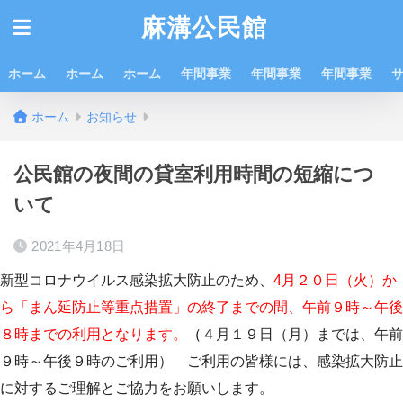
麻溝公民館
ホーム
ホーム
ホーム
年間事業
年間事業
年間事業
ホーム
お知らせ
公民館の夜間の貸室利用時間の短縮につ
いて
2021年4月18日
新型コロナウイルス感染拡大防止のため、
4月２０日（火）か
ら「まん延防止等重点措置」の終了までの間、午前９時～午後
８時までの利用となります
。
（
４月１９日（月）までは、午前
９時～午後９時のご利用） ご利用の皆様には、感染拡大防止
に対するご理解とご協力をお願いします。