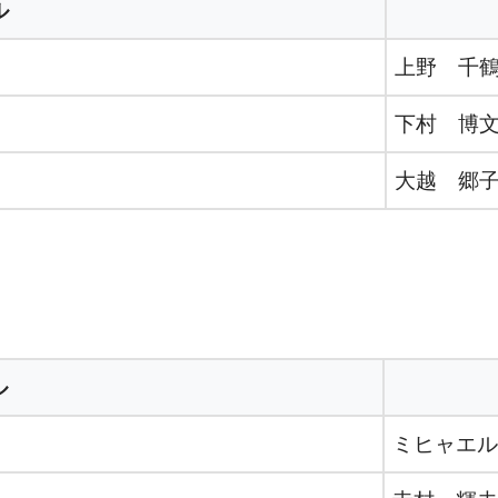
ル
上野 千
下村 博
大越 郷
ル
ミヒャエル