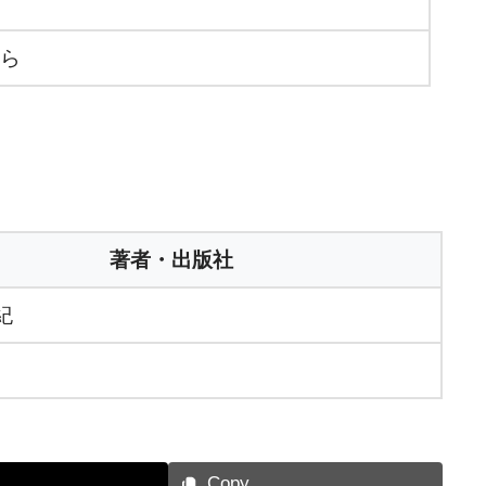
ら
著者・出版社
紀
s
Copy