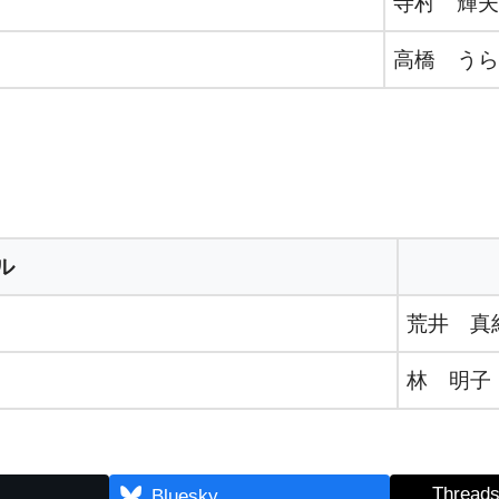
寺村 輝夫
高橋 うら
ル
荒井 真
林 明子
Thread
Bluesky