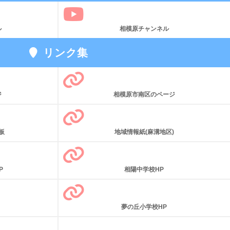
ル
相模原チャンネル
リンク集
ジ
相模原市南区のページ
板
地域情報紙(麻溝地区)
P
相陽中学校HP
夢の丘小学校HP