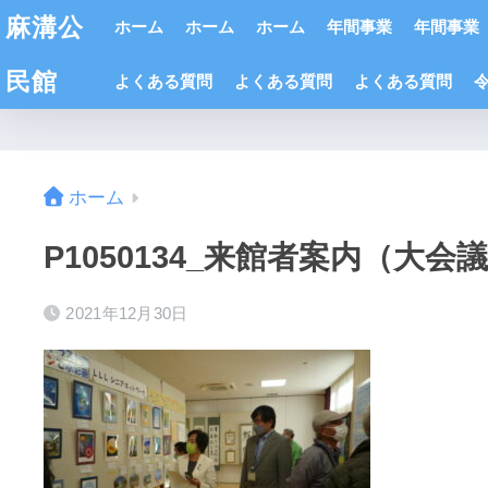
麻溝公
ホーム
ホーム
ホーム
年間事業
年間事業
民館
よくある質問
よくある質問
よくある質問
ホーム
P1050134_来館者案内（大会
2021年12月30日