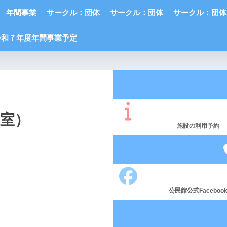
年間事業
サークル：団体
サークル：団体
サークル：団体
令和７年度年間事業予定
議室）
施設の利用予約
公民館公式Faceboo