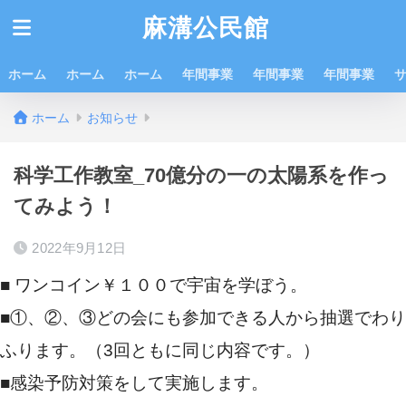
麻溝公民館
ホーム
ホーム
ホーム
年間事業
年間事業
年間事業
ホーム
お知らせ
科学工作教室_70億分の一の太陽系を作っ
てみよう！
2022年9月12日
■ ワンコイン￥１００で宇宙を学ぼう。
■①、②、③どの会にも参加できる人から抽選でわり
ふります。（3回ともに同じ内容です。）
■感染予防対策をして実施します。