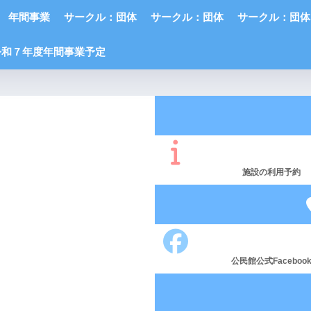
年間事業
サークル：団体
サークル：団体
サークル：団体
令和７年度年間事業予定
施設の利用予約
公民館公式Faceboo