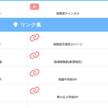
ル
相模原チャンネル
リンク集
ジ
相模原市南区のページ
板
地域情報紙(麻溝地区)
P
相陽中学校HP
夢の丘小学校HP