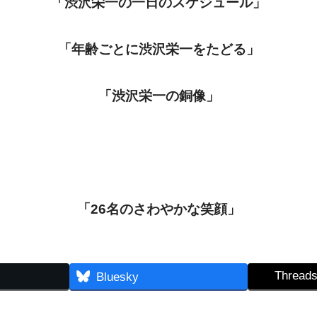
「渋沢栄一の一日のスケジュール」
「年齢ごとに渋沢栄一をたどる」
「渋沢栄一の銅像」
「26名のさわやかな笑顔」
Thread
Bluesky