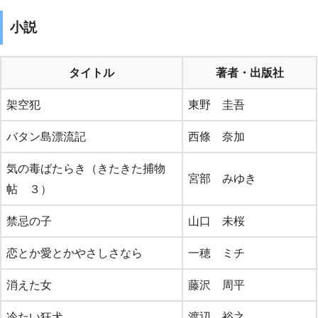
小説
タイトル
著者・出版社
架空犯
東野 圭吾
バタン島漂流記
西條 奈加
気の毒ばたらき（きたきた捕物
宮部 みゆき
帖 ３）
禁忌の子
山口 未桜
恋とか愛とかやさしさなら
一穂 ミチ
消えた女
藤沢 周平
冷たい狂犬
渡辺 裕之