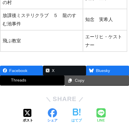
の村
放課後ミステリクラブ ５ 龍のす
知念 実希人
む池事件
エーリヒ・ケスト
飛ぶ教室
ナー
Facebook
X
Bluesky
Threads
Copy
SHARE
ポスト
シェア
はてブ
LINE