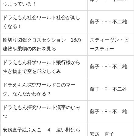
つまっている！
ドラえもん社会ワールド社会が楽し
藤子・F・不二雄
くなる！
輪切り図鑑クロスセクション 18の
スティーヴン・ビ
建物や乗物の内部を見る
ースティー
ドラえもん科学ワールド飛行機から
藤子・F・不二雄
生き物まで空を飛ぶしくみ
ドラえもん探究ワールドこのマー
藤子・F・不二雄
ク、なんだかわかる？
ドラえもん探究ワールド漢字のひみ
藤子・F・不二雄
つ
安房直子絵ぶんこ ４ 遠い野ばら
安房 直子