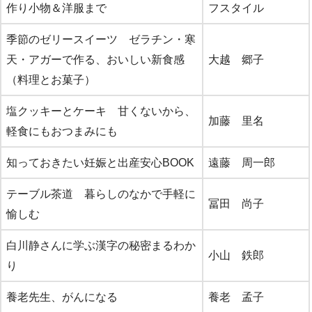
作り小物＆洋服まで
フスタイル
季節のゼリースイーツ ゼラチン・寒
天・アガーで作る、おいしい新食感
大越 郷子
（料理とお菓子）
塩クッキーとケーキ 甘くないから、
加藤 里名
軽食にもおつまみにも
知っておきたい妊娠と出産安心BOOK
遠藤 周一郎
テーブル茶道 暮らしのなかで手軽に
冨田 尚子
愉しむ
白川静さんに学ぶ漢字の秘密まるわか
小山 鉄郎
り
養老先生、がんになる
養老 孟子