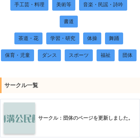
手工芸・料理
美術等
音楽・民謡・詩吟
書道
茶道・花
学習・研究
体操
舞踊
保育・児童
ダンス
スポーツ
福祉
団体
サークル一覧
サークル：団体のページを更新しました。