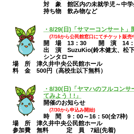
対 象 館区内の未就学児～中学
持ち物 飲み物など
・8/29(日)「サマーコンサート
(7/16から公民館窓口にてチケット販売
開 場 13：30 開 演 14：
出 演 SuzuKio(鈴木健太、松下
シンタロー
場 所 津久井中央公民館ホール
料 金 500円（高校生以下無料）
・8/30(日)「ヤマハのフルコン
てみよう！!」
開催のお知らせ
(7/30から申込み開始)
時 間 9：00～16：50(全7枠)
場 所 津久井中央公民館ホール
参加費 無料 定 員 7組(先着)