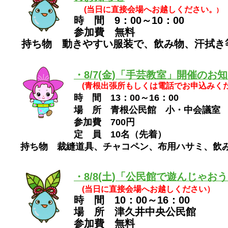
(当日に直接会場へお越しください。
)
時 間 9：00～10：00
参加費 無料
持ち物 動きやすい服装で、飲み物、汗拭き
・8/7(金)「手芸教室」開催のお
(青根出張所もしくは電話でお申込みくだ
時 間 13：00～16：00
場 所 青根公民館 小・中会議室
参加費 700円
定 員 10名（先着）
持ち物 裁縫道具、チャコペン、布用ハサミ、飲
・8/8(土)「公民館で遊んじゃ
(当日に直接会場へお越しください）
時 間 10：00～16：00
場 所 津久井中央公民館
参加費 無料