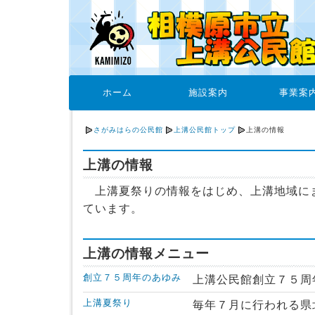
ホーム
施設案内
事業案
さがみはらの公民館
上溝公民館トップ
上溝の情報
上溝の情報
上溝夏祭りの情報をはじめ、上溝地域に
ています。
上溝の情報メニュー
創立７５周年のあゆみ
上溝公民館創立７５周
上溝夏祭り
毎年７月に行われる県