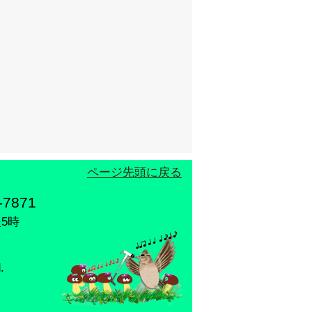
ページ先頭に戻る
7871
5時
.