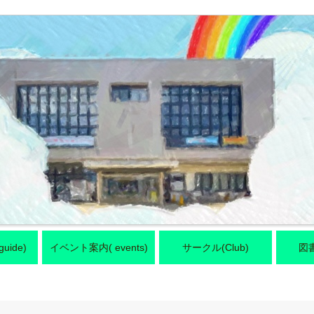
ide)
イベント案内( events)
サークル(Club)
図書