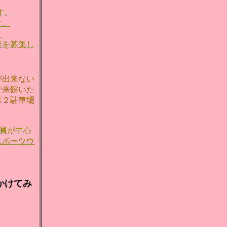
す。
す。
。
者を募集し
が出来ない
で来館いた
第２駐車場
員が中心
スポーツウ
かけてみ