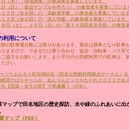
０日（木）「環境講座」の参加者を募集しています。
３日（日）「食品サンプルを作ろう!」の参加者を募集していま
ら１２月（全８回）の「高齢者学級」の参加者を募集していま
ら１２月（全９回）の「成人学級」の参加者を募集しています
２８日
（土）
、２９日
（日）
の「第４４回田名文化祭」の参加
。
の利用について
館の駐車場台数には限りがあります。最近は満車となり駐車
ありますので、できるだけ乗り合わせ、徒歩・自転車・バス等
にご協力をお願いします。また平日の公民館利用での駐車は、
ください。
ーツウエルネス吹矢同好会（田名公民館利用拠点サークル）会
相模原ひばりチームが、ねんりんピックかながわ２０２２大会
吹矢【団体・女子の部】で準優勝！（PDF）
策マップで田名地区の歴史探訪、水や緑のふれあいに出
。
策マップ（PDF）