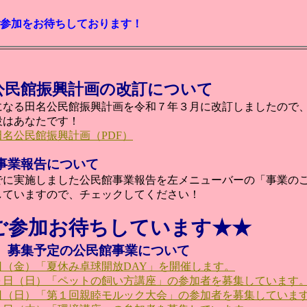
参加をお待ちしております！
公民館振興計画の改訂について
になる田名公民館振興計画を令和７年３月に改訂しましたので
役はあなたです！
名公民館振興計画（PDF）
事業報告について
でに実施しました公民館事業報告を左メニューバーの「事業の
していますので、チェックしてください！
ご参加お待ちしています★★
、募集予定の公民館事業について
日（金）「夏休み卓球開放DAY」を開催します。
０日（日）「ペットの飼い方講座」の参加者を募集しています
日（日）「第１回親睦モルック大会」の参加者を募集していま