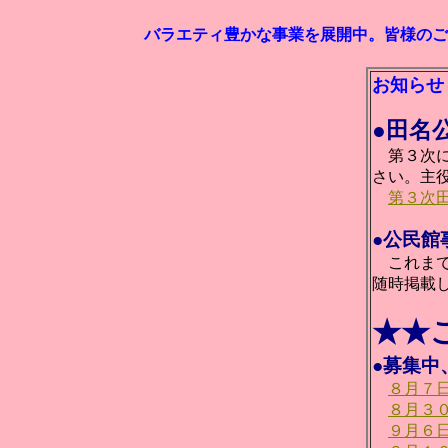
バラエティ豊かな事業を展開中。皆様のご
お知らせ
●田名
第３次
さい。主
第３次田
●公民館
これま
随時掲載
★★
●募集中
８月７
８月３
９月６