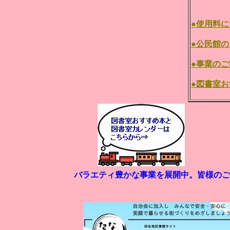
●使用料
●公民館
●事業のご
●図書室
バラエティ豊かな事業を展開中。皆様のご