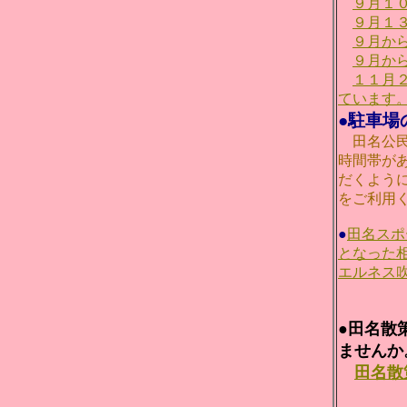
９月１
９月１
９月か
９月か
１１月
ています
●駐車場
田名公民
時間帯が
だくよう
をご利用
●
田名スポ
となった
エルネス
●田名散
ませんか
田名散