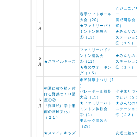
☆ジュニア
春季ソフトボール
ー
大会（20）
養成研修会
４
★ファミリーバト
式）
月
ミントン体験会
★みんなの
①（13）
ステーショ
②（１９）
ファミリーバドミ
ントン講習会
★みんなの
５
★スマイルキッズ
①（11）
ステーショ
月
★春のウオーキン
③（１７
）
グ（１5）
市民健康まつり（1
）
初夏に種を植え付
バレーボール前期
七夕飾りづ
ける野菜づくり講
大会（15）
つどい（２
６
座①②
★ファミリーバト
★みんなの
月
「浮世絵に学ぶ湘
ミントン体験会
ステーショ
南の庶民文化」
②（1）
④（２８）
（２１）
モルック講習会
（
29）
★スマイルキッズ
友達に差を