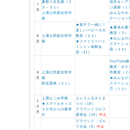
夏祭り文化展（２
浴衣＆ヘア
７
５～３１）
ジ講座（１
月
上溝公民館女性学
みんなのホ
級
テーション
★親子で一緒に！
★夏休み親
楽しいベビーヨガ
教室（３）
８
上溝公民館女性学
教室（２２）
★みんなの
月
級
★ファミリーバト
ステーショ
ミントン体験会
⑥（３０)
③（31）
YouTube
教室・ポス
９
上溝公民館女性学
作教室（２
月
級
★みんなの
防災講座（２１）
ステーショ
⑦（１３）
上溝なごみ学級
上レクふるさとま
１
★スマイルキッズ
つり（19）
０
５０代からの親孝
グラウンドゴルフ
月
行
講習会（26）
中止
グラウンド・ゴル
フ大会（9）
中止