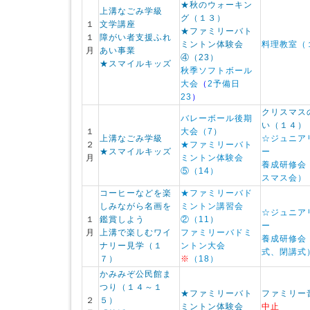
★秋のウォーキン
上溝なごみ学級
グ（１３）
１
文学講座
★ファミリーバト
１
障がい者支援ふれ
ミントン体験会
料理教室（
月
あい事業
④（23）
★スマイルキッズ
秋季ソフトボール
大会
（
2予備日
23
）
クリスマス
バレーボール後期
い（１４）
１
大会
（7
）
上溝なごみ学級
☆ジュニア
２
★ファミリーバト
★スマイルキッズ
ー
月
ミントン体験会
養成研修会
⑤
（14）
スマス会）
コーヒーなどを楽
★ファミリーバド
しみながら名画を
ミントン講習会
☆ジュニア
１
鑑賞しよう
②（11
）
ー
月
上溝で楽しむワイ
ファミリーバドミ
養成研修会
ナリー見学（１
ントン大会
式、閉講式
７）
※
（18）
かみみぞ公民館ま
つり（１４～１
★ファミリーバト
ファミリー
２
５）
ミントン体験会
中止