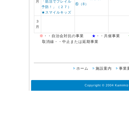
月
「筋活でフレイル
⑥（8）
予防！」（２７）
★スマイルキッズ
３
月
※
・・自治会対抗の事業
★
・・共催事業
取消線・・中止または延期事業
ホーム
施設案内
事業
Copyright © 2004 Kamimiz