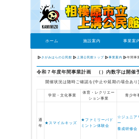
ホーム
施設案内
事業案
さがみはらの公民館
上溝公民館トップ
事業案内
年間事
令和７年度年間事業計画 （）内数字は開催
開催状況は随時ご確認を(中止や延期の場合あり
体育・レクリエー
学習・文化事業
青少年
ション事業
☆ジュニア
通
★
ファミリーバド
★
スマイルキッズ
ー
年
ミントン体験会
養成研修会