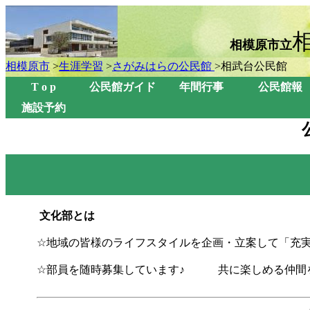
相模原市立
相模原市
>
生涯学習
>
さがみはらの公民館
>相武台公民館
T o p
公民館ガイド
年間行事
公民館報
施設予約
文化部とは
☆地域の皆様のライフスタイルを企画・立案して「充
☆
部員を随時募集しています♪
共に楽しめる仲間